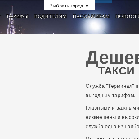
Выбрать город ▼
☎
ТАРИФЫ
ВОДИТЕЛЯМ
ПАССАЖИРАМ
НОВОСТ
Деше
ТАКСИ
Служба "Терминал" п
выгодным тарифам.
Главными и важными
низкие цены и высок
служба одна из наибо
Мы предлагаем не то