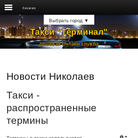
Николаев
Такси ☎
Выбрать город ▼
Тарифы
Такси "Терминал
"
Водителям
дешевая онлайн служба
Пассажирам
Новости
Новости Николаев
Контакты
Такси -
распространенные
термины