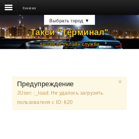
Николаев
Такси ☎
Выбрать город ▼
Тарифы
Такси "Терминал
"
Водителям
дешевая онлайн служба
Пассажирам
Новости
Контакты
×
Предупреждение
JUser: :_load: Не удалось загрузить
пользователя с ID: 620