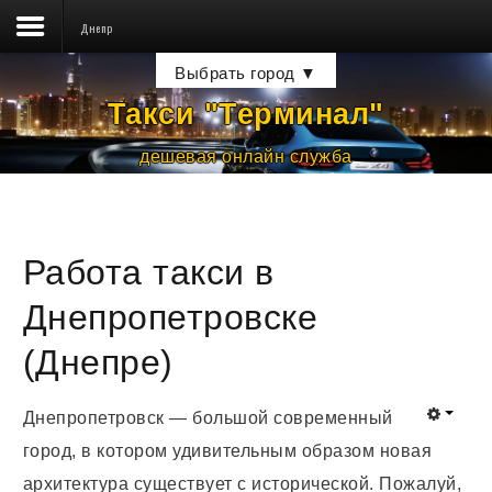
Днепр
Такси ☎
Выбрать город ▼
Тарифы
Такси "Терминал
"
Водителям
дешевая онлайн служба
Пассажирам
Новости
Работа такси в
Контакты
Днепропетровске
(Днепре)
Днепропетровск — большой современный
город, в котором удивительным образом новая
архитектура существует с исторической. Пожалуй,